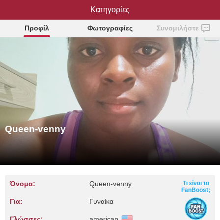
Queen-venny
Κατηγορίες
Προφίλ
Φωτογραφίες
Συνομιλήστε
Queen-venny
Όνομα:
Queen-venny
Τι είναι το
FanBoost;
Για:
Γυναίκα
Γλώσσες:
american