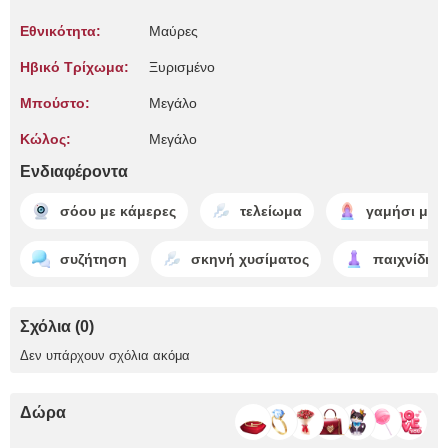
Εθνικότητα:
Μαύρες
Ηβικό Τρίχωμα:
Ξυρισμένο
Μπούστο:
Μεγάλο
Κώλος:
Μεγάλο
Ενδιαφέροντα
σόου με κάμερες
τελείωμα
γαμήσι με 
συζήτηση
σκηνή χυσίματος
παιχνίδι μ
Σχόλια (0)
Δεν υπάρχουν σχόλια ακόμα
Δώρα