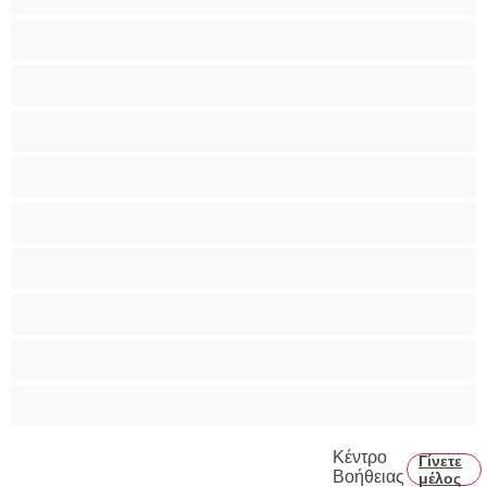
Ομαδικό Σεξ
Παιχνίδια
Πορνοστάρ
Πρωκτικό
Τεράστια Βυζιά
Τριχωτό μουνάκι
Φετίχ
Φοιτήτριες
Χυσίματα
Κέντρο
Γίνετε
Βοήθειας
μέλος