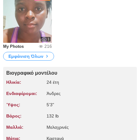
1
216
My Photos
Εμφάνιση Όλων
Βιογραφικό μοντέλου
Ηλικία:
24 έτη
Ενδιαφέρομαι:
Άνδρες
Ύψος:
5'3"
Βάρος:
132 lb
Μαλλιά:
Μελαχρινές
Μάτια:
Καστανά