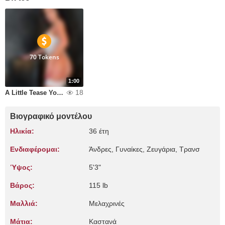
70 Tokens
1:00
18
A Little Tease You Wont Forget
Βιογραφικό μοντέλου
Ηλικία:
36 έτη
Ενδιαφέρομαι:
Άνδρες, Γυναίκες, Zευγάρια, Τρανσ
Ύψος:
5'3"
Βάρος:
115 lb
Μαλλιά:
Μελαχρινές
Μάτια:
Καστανά