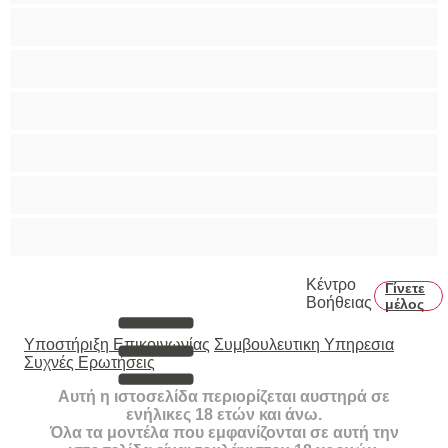
Πρωκτικό
Τεράστια Βυζιά
Τριχωτό μουνάκι
Φετίχ
Φοιτήτριες
Χυσίματα
Κέντρο
Γίνετε
Βοήθειας
μέλος
Υποστήριξη Επικοινωνίας
Συμβουλευτικη Υπηρεσια
Συχνές Ερωτήσεις
Αυτή η ιστοσελίδα περιορίζεται αυστηρά σε
ενήλικες 18 ετών και άνω.
Όλα τα μοντέλα που εμφανίζονται σε αυτή την