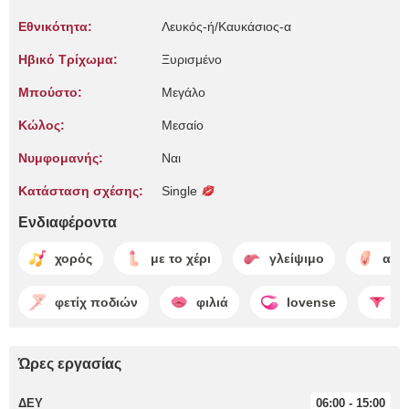
Εθνικότητα:
Λευκός-ή/Καυκάσιος-α
Ηβικό Τρίχωμα:
Ξυρισμένο
Μπούστο:
Μεγάλο
Κώλος:
Μεσαίο
Νυμφομανής:
Ναι
Κατάσταση σχέσης:
Single
Ενδιαφέροντα
χορός
με το χέρι
γλείψιμο
αυτ
φετίχ ποδιών
φιλιά
lovense
γδ
Ώρες εργασίας
ΔΕΥ
06:00 - 15:00