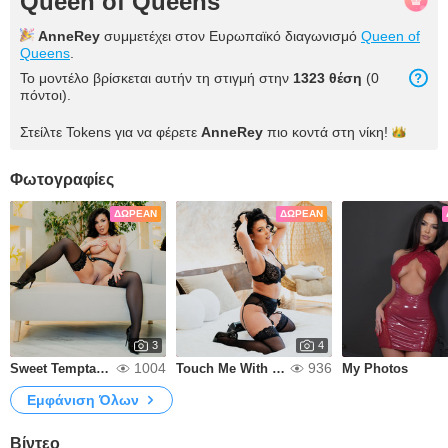
Queen of Queens
AnneRey
συμμετέχει στον Ευρωπαϊκό διαγωνισμό
Queen of
Queens
.
Το μοντέλο βρίσκεται αυτήν τη στιγμή στην
1323 θέση
(0
πόντοι).
Στείλτε Tokens για να φέρετε
AnneRey
πιο κοντά στη
νίκη!
Φωτογραφίες
ΔΩΡΕΆΝ
ΔΩΡΕΆΝ
3
4
1004
936
Sweet Temptation
Touch Me With Your Eyes
My Photos
Εμφάνιση Όλων
Βίντεο